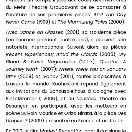
du Mehr Theatre Groupavant de se consacrer à
l’écriture de ses premières pièces:
And The Day
Never Came
(1999) et
The Murmuring Tales
(2000).
Avec
Dance on Glasses
(2001), sa troisième pièce
(en tournée pendant quatre ans), il acquiert une
notoriété internationale. Suivent alors les pièces
Recent Experiences; Amid the Clouds
(2005);
Dry
Blood & Fresh Vegetables
(2007);
Quartet: A
Journey North
(2007);
Where Were You on January
8th?
(2009) et
Ivanov
(2011), toutes plébiscitées à
travers le monde. Koohestani répond également
aux invitations du Schauspielhaus à Cologne avec
Einzelzimmer ( 2006), et du Nouveau Théâtre de
Besançon en participant, avec les metteurs en
scène Sylvain Maurice et Oriza Hirata, à la pièce
Des
Utopies ?
(2009) présentée en France et au Japon.
En 2012, le film
Modest Reception
, dont il co-signe le