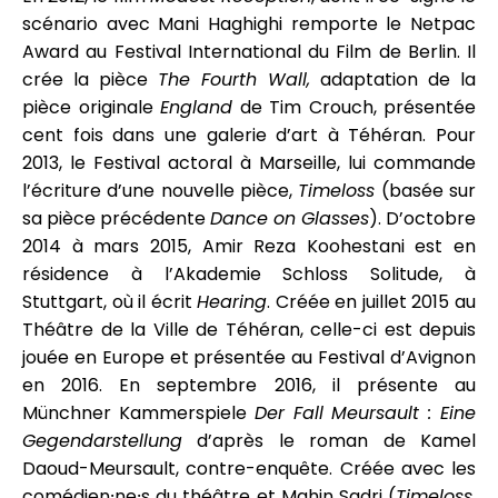
scénario avec Mani Haghighi remporte le Netpac
Award au Festival International du Film de Berlin. Il
crée la pièce
The Fourth Wall,
adaptation de la
pièce originale
England
de Tim Crouch, présentée
cent fois dans une galerie d’art à Téhéran. Pour
2013, le Festival actoral à Marseille, lui commande
l’écriture d’une nouvelle pièce,
Timeloss
(basée sur
sa pièce précédente
Dance on Glasses
). D’octobre
2014 à mars 2015, Amir Reza Koohestani est en
résidence à l’Akademie Schloss Solitude, à
Stuttgart, où il écrit
Hearing
. Créée en juillet 2015 au
Théâtre de la Ville de Téhéran, celle-ci est depuis
jouée en Europe et présentée au Festival d’Avignon
en 2016. En septembre 2016, il présente au
Münchner Kammerspiele
Der Fall Meursault : Eine
Gegendarstellung
d’après le roman de Kamel
Daoud-Meursault, contre-enquête. Créée avec les
comédien⸱ne⸱s du théâtre et Mahin Sadri (
Timeloss,