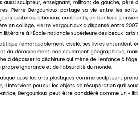
ais aussi sculpteur, enseignant, militant de gauche, père
ivres, Pierre Bergounioux partage sa vie entre les solit
jours austères, laborieux, contraints, en banlieue parisie
rière en collège, Pierre Bergounioux a dispensé entre 2007
on littéraire à l’École nationale supérieure des beaux-arts 
oétique remarquablement ciselé, ses livres entendent éc
s et du déracinement, non seulement géographique, mais
e à dépasser la déchirure qui mène de l’enfance à l’âge 
 propre ignorance et de l’absurdité du monde.
ratique aussi les arts plastiques comme sculpteur ; pren
n, il intervient peu sur les objets de récupération qu’il sou
éatrice, Bergounioux peut être considéré comme un « litté