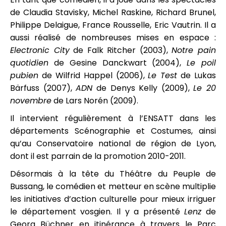
de Claudia Stavisky, Michel Raskine, Richard Brunel,
Philippe Delaigue, France Rousselle, Eric Vautrin. Il a
aussi réalisé de nombreuses mises en espace :
Electronic City
de Falk Ritcher (2003),
Notre pain
quotidien
de Gesine Danckwart (2004),
Le poil
pubien
de Wilfrid Happel (2006),
Le Test
de Lukas
Bärfuss (2007),
ADN
de Denys Kelly (2009),
Le 20
novembre
de Lars Norén (2009).
Il intervient régulièrement à l’ENSATT dans les
départements Scénographie et Costumes, ainsi
qu’au Conservatoire national de région de Lyon,
dont il est parrain de la promotion 2010-2011.
Désormais à la tête du Théâtre du Peuple de
Bussang, le comédien et metteur en scène multiplie
les initiatives d’action culturelle pour mieux irriguer
le département vosgien. Il y a présenté
Lenz
de
Georg Büchner en itinérance à travers le Parc