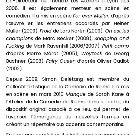
Co-Directeur du Théâtre Les Ateliers à Lyon dès
2008, il est également metteur en scène et
comédien. Il a mis en scène
For ever Müller
, d’après
l’œuvre et les entretiens accordés par Heiner
Müller (2009),
Froid
de Lars Norén (2009),
On est les
champions
de Marc Becker (2008),
Shopping and
Fucking
de Mark Ravenhill (2006/2007),
Petit camp
d’après Pierre Mérot (2005),
Woyzeck
de Georg
Büchner (2003),
Fairy Queen
d’après Olivier Cadiot
(2002).
Depuis 2009, Simon Delétang est membre du
Collectif artistique de la Comédie de Reims. Il a mis
en scène en mars 2010
Manque
de Sarah Kane à
l’Atelier de la Comédie de Reims, dans le cadre, du
dispositif original associé à ce lieu, qui permet de
favoriser l’émergence de nouvelles formes en
créant un répertoire aux accents contemporains.
En tant que comédien, il a joué dans les spectacles