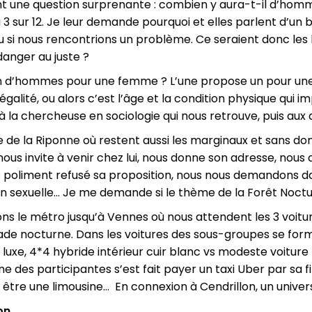
ent une question surprenante : combien y aura-t-il d’homm
 à 3 sur 12. Je leur demande pourquoi et elles parlent d’un 
u si nous rencontrions un problème. Ce seraient donc le
danger au juste ?
 d’hommes pour une femme ? L’une propose un pour une, 
alité, ou alors c’est l’âge et la condition physique qui 
 la chercheuse en sociologie qui nous retrouve, puis aux
ce de la Riponne où restent aussi les marginaux et sans 
 nous invite à venir chez lui, nous donne son adresse, nous 
 poliment refusé sa proposition, nous nous demandons da
n sexuelle… Je me demande si le thème de la Forêt Noctu
s le métro jusqu’à Vennes où nous attendent les 3 voitur
de nocturne. Dans les voitures des sous-groupes se form
 luxe, 4*4 hybride intérieur cuir blanc vs modeste voiture 5
e des participantes s’est fait payer un taxi Uber par sa fille
é être une limousine… En connexion à Cendrillon, un uni
on