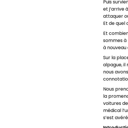
Puis survi
et j’arrive
attaquer o
Et de quel 
Et combien
sommes à ég
à nouveau à
Sur la pla
alpague, il
nous avons
connotatio
Nous prenon
la promena
voitures de
médical l’un
s’est avér
Introducti