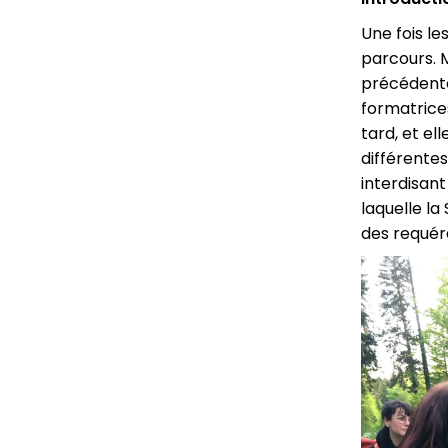
Une fois l
parcours. 
précédente
formatrices
tard, et el
différentes
interdisant
laquelle la
des requér