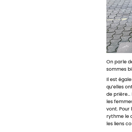
On parle de
sommes bie
Il est égal
qu’elles on
de prière… 
les femmes
vont. Pour 
rythme le c
les liens 