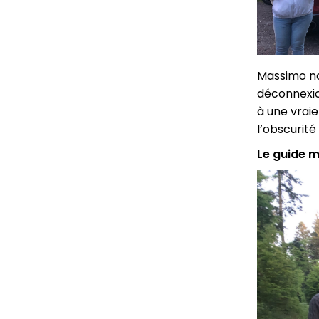
Massimo nou
déconnexion
à une vrai
l’obscurit
Le guide m