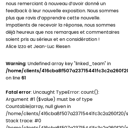
nous remerciant à nouveau d’avoir donné un
feedback à leur nouvelle exposition. Nous sommes
plus que ravis d’apprendre cette nouvelle.
Impatients de recevoir la réponse, nous sommes
déjà heureux que nos remarques et commentaires
soient pris au sérieux et en considération !
Alice Izzo et Jean-Luc Riesen
Warning
: Undefined array key "linked_team" in
/home/clients/416cba8f507a23715441fc3c2a260f20
on line
61
Fatal error
: Uncaught TypeError: count():
Argument #1 ($value) must be of type
Countable|array, null given in
/home/clients/416cba8f507a23715441fc3c2a260f20/si
Stack trace: #0
/home/clients/416cba8f507a23715441fc3c2a260f20/si