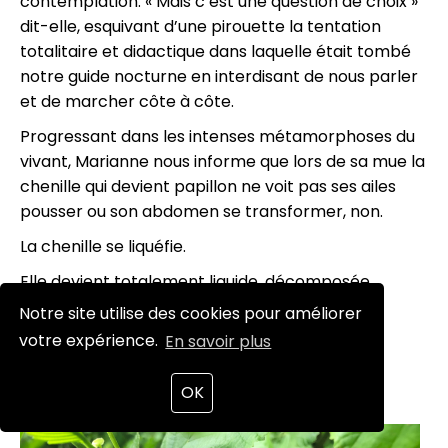
contemplation. « Mais c’est une question de choix »
dit-elle, esquivant d’une pirouette la tentation
totalitaire et didactique dans laquelle était tombé
notre guide nocturne en interdisant de nous parler
et de marcher côte à côte.
Progressant dans les intenses métamorphoses du
vivant, Marianne nous informe que lors de sa mue la
chenille qui devient papillon ne voit pas ses ailes
pousser ou son abdomen se transformer, non.
La chenille se liquéfie.
Elle devient totalement liquide, décomposée.
Notre site utilise des cookies pour améliorer
Elle meurt à elle-même.
votre expérience.
En savoir plus
Puis sa matière vivante se réorganise
complètement, et le papillon s’ébauche, se
OK
construit, mûrit. Comme une renaissance.