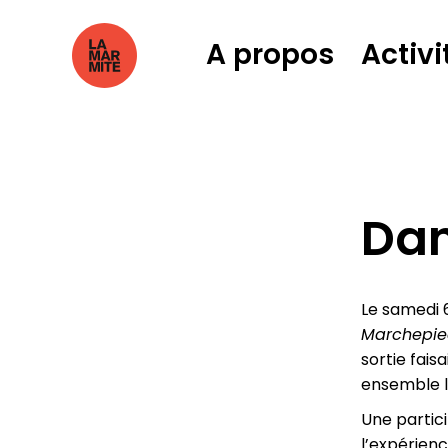
A propos
Activi
Dan
Le samedi 6
Marchepi
sortie fai
ensemble 
Une partici
l’expérienc