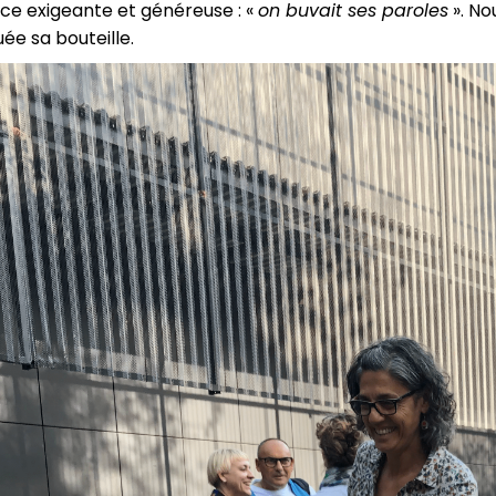
e exigeante et généreuse : «
on buvait ses paroles
». No
uée sa bouteille.