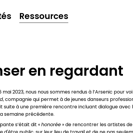
tés
Ressources
ser en regardant
 mai 2023, nous nous sommes rendus à l’Arsenic pour voir 
ed
, compagnie qui permet à de jeunes danseurs profession
sait suite à une première rencontre incluant dialogue ave
la semaine précédente.
pante s’était dit «
honorée
» de rencontrer les artistes de
e d'être public, sur leur lieu de travail et de ne pas seule