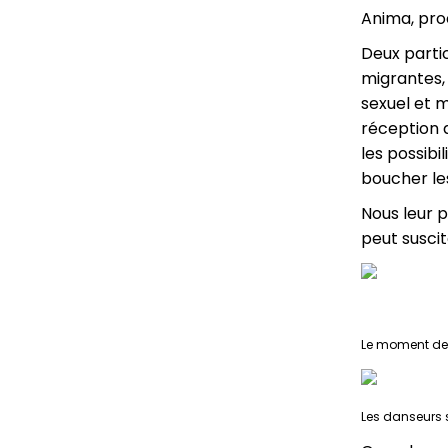
Anima, pro
Deux parti
migrantes, 
sexuel et 
réception a
les possibi
boucher les
Nous leur 
peut susci
Le moment de r
Les danseurs s