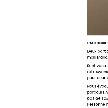
Feuille de sall
Deux partic
mais Maria,
Sont venu·e
retrouvons
pour ceux q
Nous évoqu
parcours An
pas de sal
Personne n