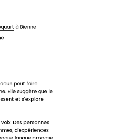
squart
à Bienne
ne
hacun peut faire
. Elle suggère que le
ssent et s'explore
s voix. Des personnes
thmes, d'expériences
 chaque langue propose