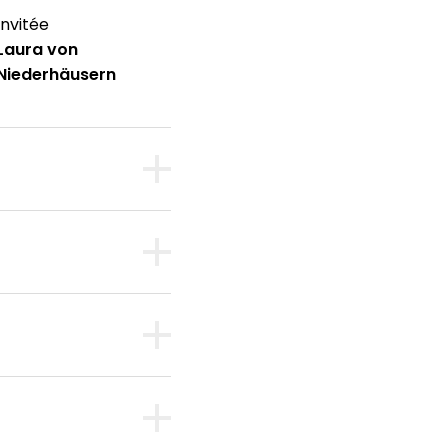
Invitée
Laura von
Niederhäusern