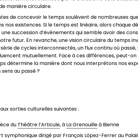
e manière circulaire.
ntes de concevoir le temps soulèvent de nombreuses ques
nos existences. Si le temps est linéaire, alors chaque dé
ns une succession d’événements qui semble avoir des co
tre futur. En revanche, une vision circulaire du temps inv
érie de cycles interconnectés, un flux continu où passé, 
fluencent mutuellement. Face à ces différences, peut-on
ps détermine la manière dont nous interprétons nos expé
n sens au passé ?
aux sorties culturelles suivantes :
pièce du
Théâtre l’Articule
, à
La Grenouille
à Bienne
rt symphonique dirigé par François López-Ferrer au
Palai