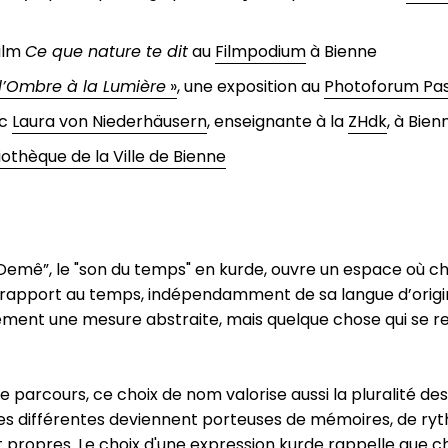
film
Ce que nature te dit
au
Filmpodium
à Bienne
l’Ombre à la Lumière
»
, une exposition au
Photoforum Pa
ec
Laura von Niederhäusern
, enseignante à la
ZHdk
, à Bien
liothèque de la Ville de Bienne
Demê”, le "son du temps" en kurde, ouvre un espace où c
rapport au temps, indépendamment de sa langue d’origine
ment une mesure abstraite, mais quelque chose qui se re
e parcours, ce choix de nom valorise aussi la pluralité de
es différentes deviennent porteuses de mémoires, de ry
t propres. Le choix d'une expression kurde rappelle que