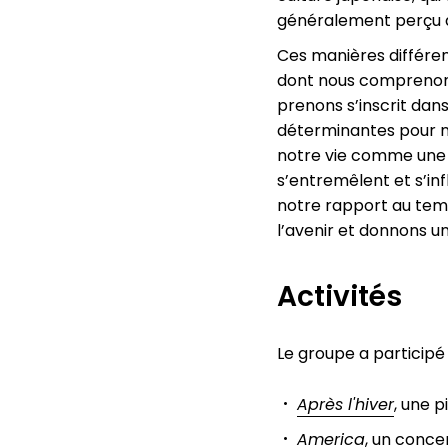
généralement perçu d
Ces manières différe
dont nous comprenons 
prenons s’inscrit da
déterminantes pour no
notre vie comme une s
s’entremêlent et s’in
notre rapport au tem
l’avenir et donnons u
Activités
Le groupe a participé 
Après l'hiver
, une 
America
, un conce