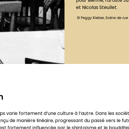
pour Bienne, l'artiste J
et Nicolas Steullet.
© Peggy Kleiber,
Scène de rue
n
s varie fortement d’une culture à l’autre. Dans les sociét
u de manière linéaire, progressant du passé vers le futur
i est fortement influencée par le shintoïsme et le bouddhi