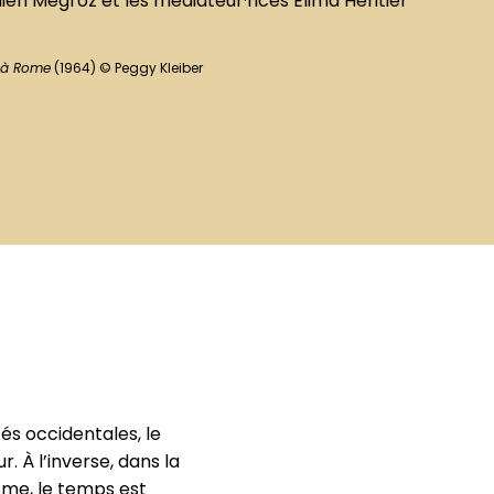
ulien Mégroz et les médiateur·rices Elima Héritier
 à Rome
(1964) © Peggy Kleiber
és occidentales, le
. À l’inverse, dans la
sme, le temps est