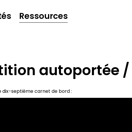
tés
Ressources
tition autoportée /
e dix-septième carnet de bord :