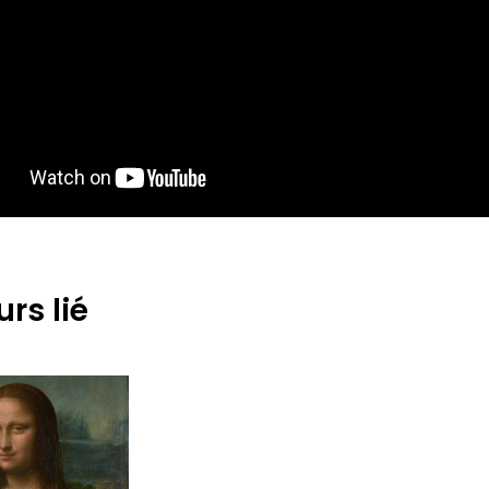
rs lié