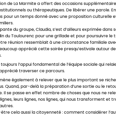
tion de La Marmite a offert des occasions supplémentaire
nstitutionnels ou thérapeutiques. De libérer une parole. En
dus pour un temps donné avec une proposition culturelle e
iliers.
ipante du groupe, Claudia, s’est d’ailleurs exprimée dan
din du Toulourenc pour une grillade et pour poursuivre le
notre réunion ressemblait à une circonstance familiale av
aucoup apprécié cette soirée presqu’estivale autour de 
.
 toujours l’appui fondamental de l’équipe sociale qui rela
pprécié traverser ce parcours.
ène également à relever que le plus important se niche, p
. Quand, par-delà la préparation d’une sortie ou le retou
le. Il se passe en effet nombre de choses que nous ne rel
lignes, leurs lignes, nos lignes, qui nous transforment et
 autres.
-être cela aussi la citoyenneté : comment considérer l’