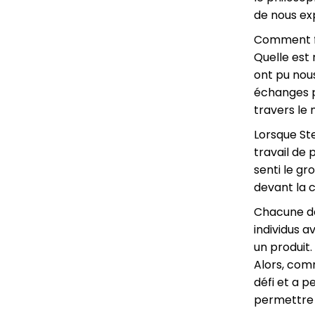
de nous exp
Comment fa
Quelle est
ont pu nou
échanges pl
travers le 
Lorsque Ste
travail de
senti le gr
devant la c
Chacune de
individus 
un produit.
Alors, comm
défi et a p
permettre u