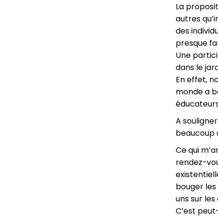
La proposi
autres qu’i
des indivi
presque fam
Une partic
dans le jar
En effet, 
monde a be
éducateurs
A souligner
beaucoup a
Ce qui m’am
rendez-vous
existentiel
bouger les 
uns sur les
C’est peut