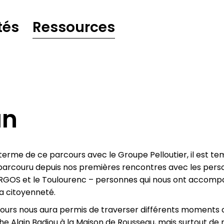
tés
Ressources
an
terme de ce parcours avec le Groupe Pelloutier, il est te
parcouru depuis nos premières rencontres avec les perso
RGOS et le Toulourenc – personnes qui nous ont accompa
a citoyenneté.
ours nous aura permis de traverser différents moments cu
he Alain Badiou à la Maison de Rousseau, mais surtout de no