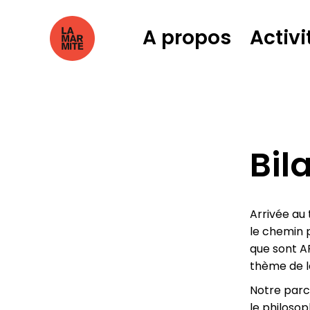
A propos
Activi
Bil
Arrivée au 
le chemin 
que sont A
thème de l
Notre parc
le philosop