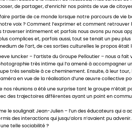
oser, de partager, d’enrichir nos points de vue de citoy
ire partie de ce monde lorsque notre parcours de vie b
 notre voix ? Comment l’exprimer et comment retrouver l
s traverser intimement et parfois nous avons pu nous ap
us complices et, parfois aussi, tout se tenait un peu plu
medium de l’art, de ces sorties culturelles le propos était l
eve Iuncker – l’artiste du Groupe Pelloutier – nous a fait 
 photographie très intime qui l’a amené à accompagner u
oupe très sensible à ce cheminement. Ensuite, à leur tour
améra en vue de la réalisation d’une œuvre collective po
 nos réunions a été une surprise tant le groupe n’était 
avec des trajectoires différentes ayant un point en com
e le soulignait Jean-Julien – l’un des éducateurs qui a 
ermis des interactions qui jusqu’alors n’avaient pu adveni
ne telle sociabilité ?