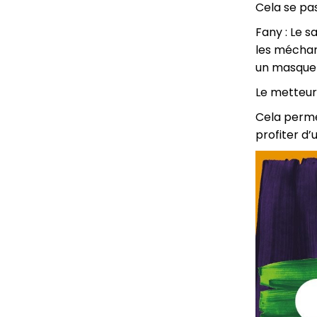
Cela se pas
Fany : Le s
les méchant
un masque d
Le metteur
Cela perme
profiter d’