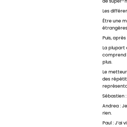
de super-h
Les différe
Être une mo
étrangères,
Puis, après
La plupart
comprend g
plus.
Le metteur
des répéti
représenta
Sébastien :
Andrea : Je
rien.
Paul : J’ai