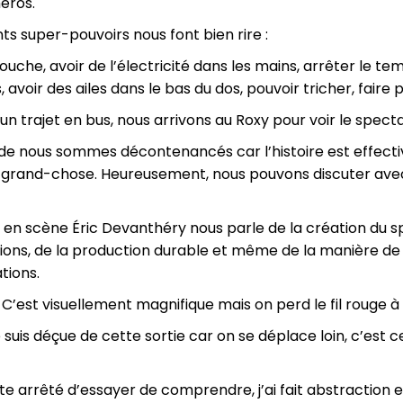
éros.
nts super-pouvoirs nous font bien rire :
uche, avoir de l’électricité dans les mains, arrêter le tem
 avoir des ailes dans le bas du dos, pouvoir tricher, faire p
 un trajet en bus, nous arrivons au Roxy pour voir le specta
 de nous sommes décontenancés car l’histoire est effec
rand-chose. Heureusement, nous pouvons discuter avec l
 en scène Éric Devanthéry nous parle de la création du s
tions, de la production durable et même de la manière de 
tions.
 C’est visuellement magnifique mais on perd le fil rouge à
 suis déçue de cette sortie car on se déplace loin, c’est
 vite arrêté d’essayer de comprendre, j’ai fait abstraction e