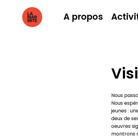
A propos
Activi
Vis
Nous passo
Nous espér
jeunes : un
deux de se
oeuvres sig
montrons no