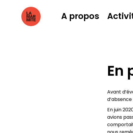
A propos
Activi
En 
Avant d’évo
d’absence 
En juin 202
avions pas
comportait
nous remém