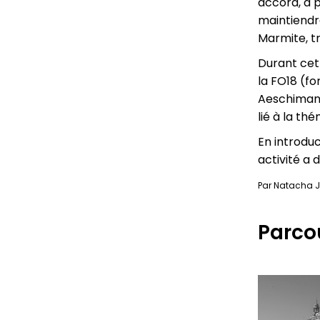
accord, à 
maintiendra
Marmite, t
Durant cett
la FO18 (fo
Aeschimann
lié à la th
En introdu
activité a 
Par Natacha J
Parcou