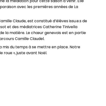
 la médiation pour cette saison à venir. Elle
omparaison avec les premières années de La
mille Claude, est constitué d’élèves issu.e.s de
ssot et des médiatrices Catherine Tinivella
e la matière. Le chœur genevois est en partie
arcours Camille Claudel.
 a mis du temps à se mettre en place. Notre
e roue », juste avant Noël.