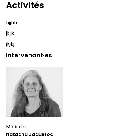
Activités
hjjhh
jkjjk
jkjkj
Intervenant·es
Médiatrice
Natacha Jaquerod