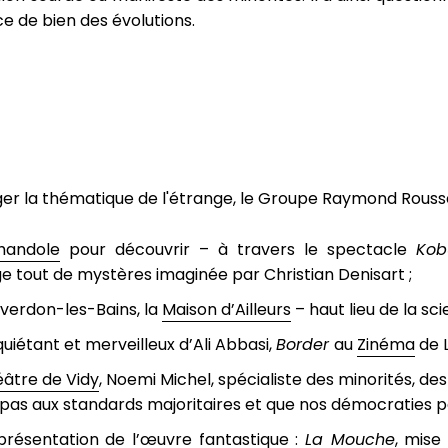
ce de bien des évolutions.
er la thématique de l'étrange, l
e Groupe Raymond Rousse
chandole
pour découvrir – à travers le spectacle
Kob
e tout de mystères imaginée par Christian Denisart ;
 Yverdon-les-Bains, la
Maison d’Ailleurs
– haut lieu de la sci
nquiétant et merveilleux d’
Ali Abbasi,
Border
au
Zinéma
de 
âtre de Vidy
,
Noemi Michel, spécialiste des minorités, des 
 pas aux standards majoritaires et que nos démocraties p
présentation de l’œuvre fantastique :
La Mouche
, mise