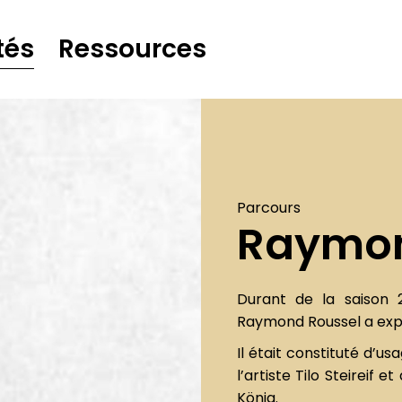
tés
Ressources
Parcours
Raymon
Durant de la saison 
Raymond Roussel
a exp
Il était constituté
d’usa
l’artiste
Tilo Steireif
et 
König.