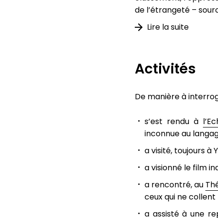
de l’étrangeté – sour
Lire la suite
Activités
De manière à interrog
s’est rendu à
l’E
inconnue au langag
a visité, toujours à
a visionné le film i
a rencontré, au
Thé
ceux qui ne collent
a assisté à une re