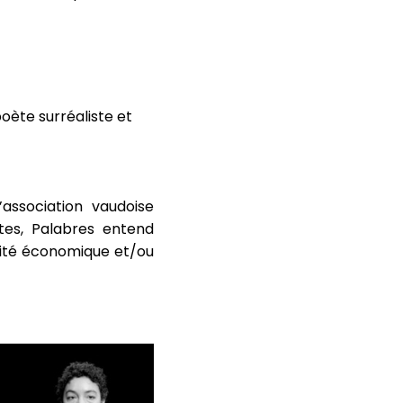
oète surréaliste et
ssociation vaudoise
tes, Palabres entend
rité économique et/ou