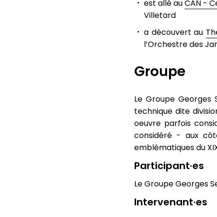
est allé au
CAN - Ce
Villetard
a découvert au
Th
l’Orchestre des Ja
Groupe
Le Groupe Georges Se
technique dite divisi
oeuvre parfois consi
considéré - aux cô
emblématiques du XIX
Participant·es
Le Groupe Georges Seu
Intervenant·es