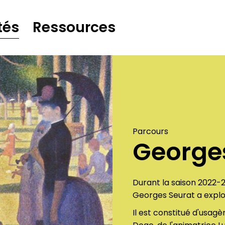
tés
Ressources
Parcours
George
Durant la saison 2022-
Georges Seurat a explo
Il est constitué d'usagè