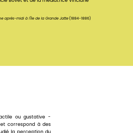
ucie Bovet et de la médiatrice Vinciane
 après-midi à l'Île de la Grande Jatte
(1884-1886)
actile ou gustative -
te et correspond à des
udié la perception du