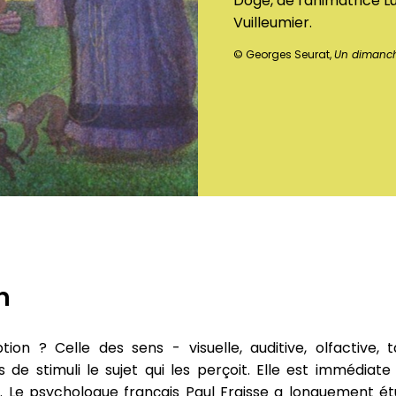
Doge, de l'animatrice L
Vuilleumier.
© Georges Seurat,
Un dimanche
n
ion ? Celle des sens - visuelle, auditive, olfactive, t
s de stimuli le sujet qui les perçoit. Elle est immédia
s. Le psychologue français Paul Fraisse a longuement ét