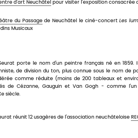
ntre d'art Neuchâtel
pour visiter l'exposition consacrée 
éâtre du Passage
de Neuchâtel le ciné-concert
Les lum
rdins Musicaux
urat porte le nom d'un peintre français né en 1859. Il 
onniste, de division du ton, plus connue sous le nom de po
dérée comme réduite (moins de 200 tableaux et environ
tés de Cézanne, Gauguin et Van Gogh - comme l'un 
e siècle.
rat réunit 12 usagères de l'association neuchâteloise
RE